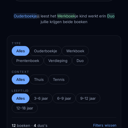
Ouderboekje
jij leest het
·
Werkboek
je kind werkt erin
·
Duo
jullie krijgen beide boeken
TYPE
Alles
Ouderboekje
Werkboek
Prentenboek
Verdieping
Duo
CONTEXT
Alles
Thuis
Tennis
LEEFTIJD
Alles
3–6 jaar
6–9 jaar
9–12 jaar
12–18 jaar
12
boeken ·
4
duo's
Filters wissen