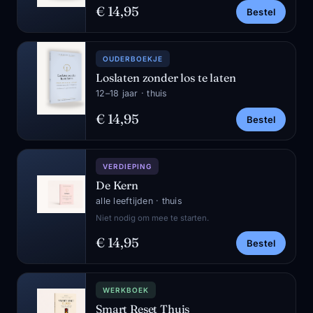
€ 14,95
Bestel
OUDERBOEKJE
Loslaten zonder los te laten
12–18 jaar · thuis
€ 14,95
Bestel
VERDIEPING
De Kern
alle leeftijden · thuis
Niet nodig om mee te starten.
€ 14,95
Bestel
WERKBOEK
Smart Reset Thuis