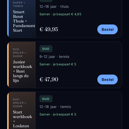
OUDER +
12–18 jaar · thuis
TIENER
Smart
Samen · je bespaart € 4,95
Reset
Thuis +
Fundamentals
€ 49,95
Bestel
Start
DUO
DUO ·
SPELER +
9–12 jaar · tennis
OUDER
Junior
Samen · je bespaart € 5
werkboek
+ Rust
langs de
€ 47,90
Bestel
lijn
DUO
DUO ·
SPELER +
12–18 jaar · tennis
OUDER
Start
Samen · je bespaart € 5
werkboek
+
Loslaten