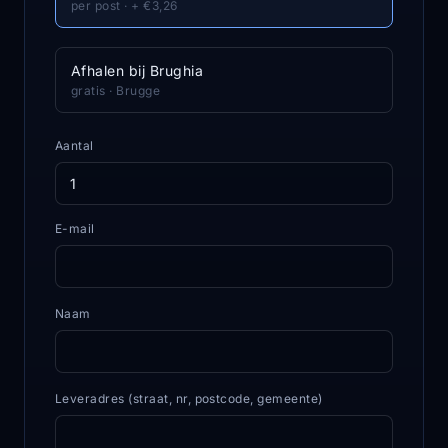
per post · + €3,26
Afhalen bij Brughia
gratis · Brugge
Aantal
E-mail
Naam
Leveradres (straat, nr, postcode, gemeente)