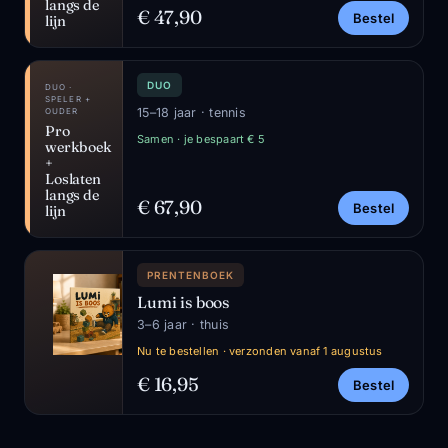
langs de
€ 47,90
Bestel
lijn
DUO
DUO ·
SPELER +
15–18 jaar · tennis
OUDER
Pro
Samen · je bespaart € 5
werkboek
+
Loslaten
langs de
€ 67,90
Bestel
lijn
PRENTENBOEK
Lumi is boos
3–6 jaar · thuis
Nu te bestellen · verzonden vanaf 1 augustus
€ 16,95
Bestel